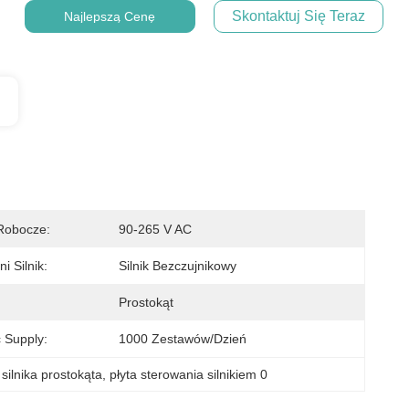
Skontaktuj Się Teraz
Najlepszą Cenę
Robocze:
90-265 V AC
i Silnik:
Silnik Bezczujnikowy
Prostokąt
 Supply:
1000 Zestawów/dzień
 silnika prostokąta
, 
płyta sterowania silnikiem 0