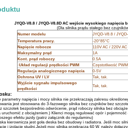
oduktu
JYQD-V8.8 / JYQD-V8.8D AC wejście wysokiego napięcia b
(Dla silnika prądu stałego bez czujnikó
Numer modelu
JYQD-V8.8 / JYQD
Temperatura pracy.
-20°85°C
Napięcie robocze
110V AC / 220V AC
Maksymalny prąd
1A
Kont. prąd roboczy
0.5A
·
Układ regulacji prędkości PWM
Częstotliwość PWM
Regulacja analogicznego napięcia
0-5V
Ochrona UV / LV
Tak, tak.
Wyjście sygnału impulsowego
Tak, tak.
prędkości
osku:
e parametry napięcia i mocy silnika nie przekraczają zakresu określoneg
erowania jest stosowana do 3-fazowego silnika bez czujników bez szczote
z szczotek bezpośrednio.odwrócenie, prąd roboczy silnika bez obciążenia
a uruchomić z obciążeniem.) Klienci mogą regulować opór i pojemność d
epszego efektu jazdy (patrz załącznik do regulaminu)
ka kierownicza jest goła deska bez obudowy i radiatora. Jeśli moc sil
ję i izolację studni.Jeżeli moc silnika przekracza 60 W, należy dołączy