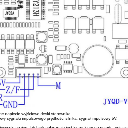
ne napięcie wyjściowe deski sterownika
ciowy sygnału impulsowego prędkości silnika, sygnał impulsowy 5V.
/wysoki poziom lub brak połączenia jest kierunkiem do przodu, połącz