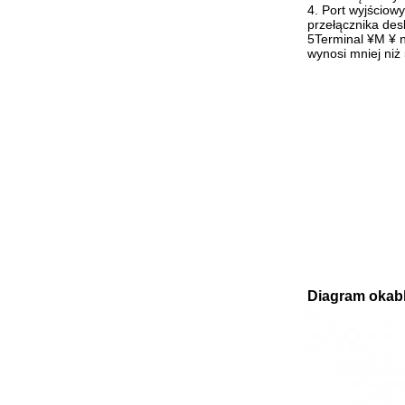
4. Port wyjściow
przełącznika desk
5Terminal ¥M ¥ n
wynosi mniej niż
Diagram okab