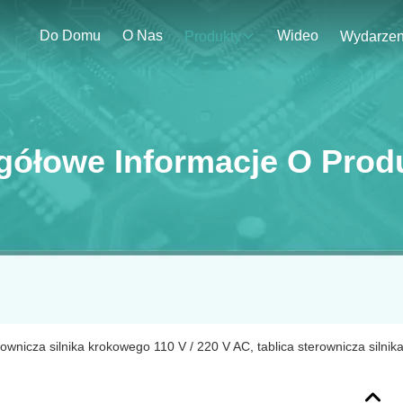
Do Domu
O Nas
Wideo
Produkty
gółowe Informacje O Prod
rownicza silnika krokowego 110 V / 220 V AC, tablica sterownicza silni