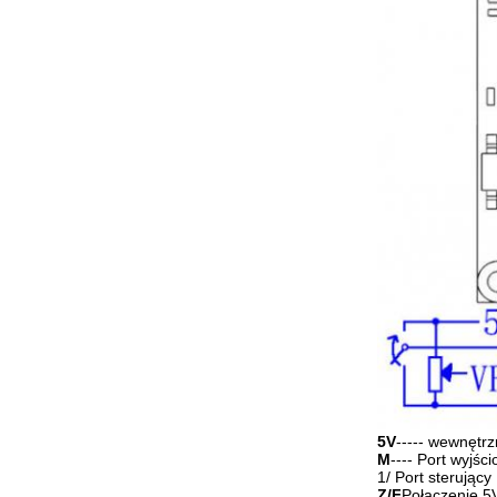
5V
----- wewnętrz
M
---- Port wyjś
1/ Port sterujący
Z/F
Połączenie 5V