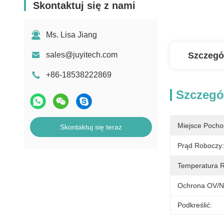
Skontaktuj się z nami
Ms. Lisa Jiang
sales@juyitech.com
Szczegó
+86-18538222869
Szczegó
Miejsce Pocho
Skontaktuj się teraz
Prąd Roboczy:
Temperatura 
Ochrona OV/N
Podkreślić: