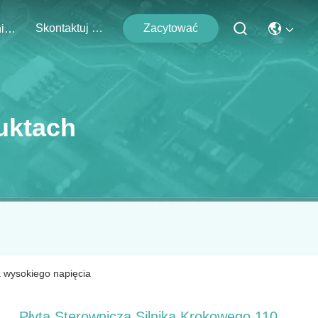
Skontaktuj Się Z Nami
Zacytować
Wydarzenia
uktach
ka wysokiego napięcia
Płyta Sterownicza Silnika Krokowego 110