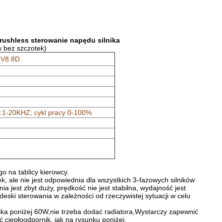
rushless sterowanie napędu silnika
w bez szczotek)
-V8.8D
:1-20KHZ; cykl pracy 0-100%
o na tablicy kierowcy.
k, ale nie jest odpowiednia dla wszystkich 3-fazowych silników
 jest zbyt duży, prędkość nie jest stabilna, wydajność jest
eski sterowania w zależności od rzeczywistej sytuacji w celu
nika poniżej 60W,nie trzeba dodać radiatora,Wystarczy zapewnić
ć ciepłoodpornik, jak na rysunku poniżej.