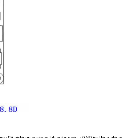
enie 0V niskiego poziomu lub połączenie z GND jest kierunkiem