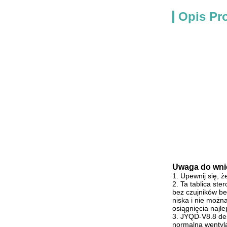
Opis Pr
Uwaga do wni
1. Upewnij się, ż
2. Ta tablica st
bez czujników be
niska i nie możn
osiągnięcia najl
3. JYQD-V8.8 des
normalną wentylac