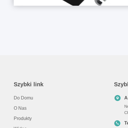
Szybki link
Szyb
Do Domu
A
Nr
O Nas
C
Produkty
Te