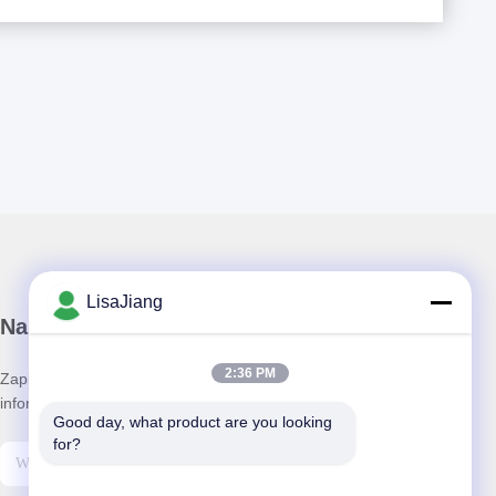
LisaJiang
Nasz biuletyn
2:36 PM
Zapisz się do naszego biuletynu z rabatami i innymi
informacjami.
Good day, what product are you looking 
for?