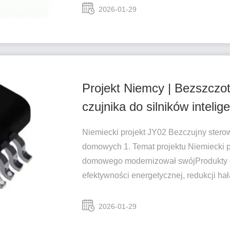
2026-01-29
Projekt Niemcy | Bezszczo
czujnika do silników intel
Niemiecki projekt JY02 Bezczujny stero
domowych 1. Temat projektu Niemiecki 
domowego modernizował swójProdukty d
efektywności energetycznej, redukcji hała
2026-01-29