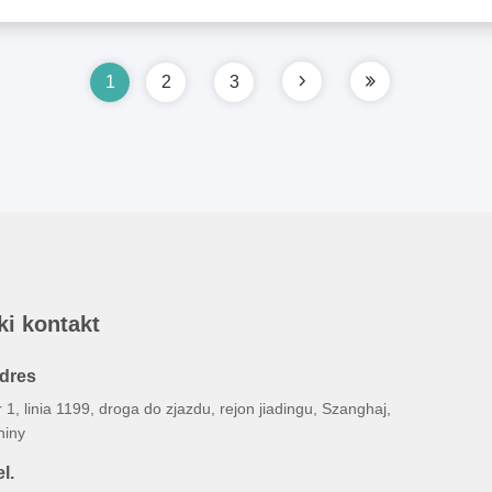
1
2
3
ki kontakt
dres
 1, linia 1199, droga do zjazdu, rejon jiadingu, Szanghaj,
hiny
l.