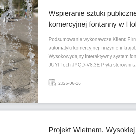
Wspieranie sztuki publicznej Jak JUYI Tech umożliwiło pro
komercyjnej fontanny w Hol
Podsumowanie wykonawcze Klient: Firma
automatyki komercyjnej i inżynierii krajo
Wysokowydajny interaktywny system fon
JUYI Tech JYQD-V8.3E Płyta sterownika 
2026-06-16
Projekt Wietnam. Wysokie