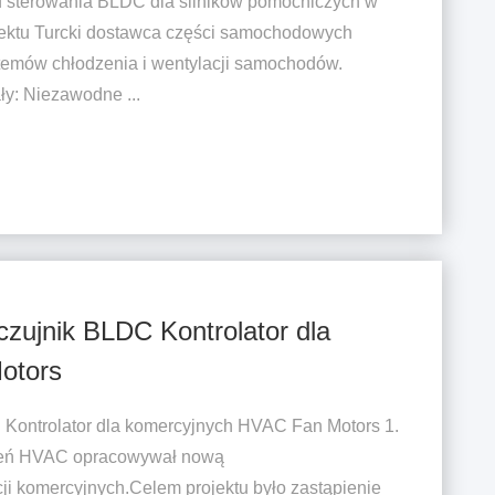
ad sterowania BLDC dla silników pomocniczych w
ektu Turcki dostawca części samochodowych
temów chłodzenia i wentylacji samochodów.
y: Niezawodne ...
zujnik BLDC Kontrolator dla
otors
Kontrolator dla komercyjnych HVAC Fan Motors 1.
dzeń HVAC opracowywał nową
i komercyjnych.Celem projektu było zastąpienie