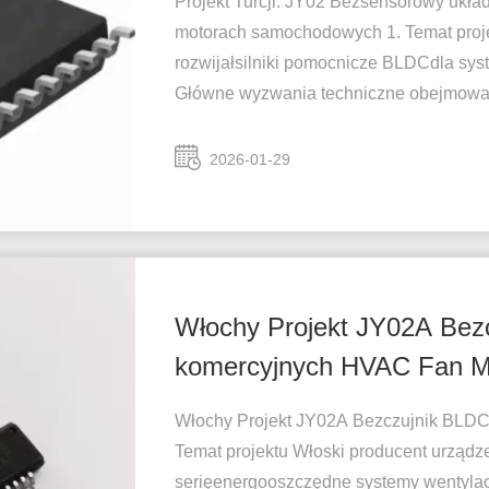
Projekt Turcji. JY02 Bezsensorowy ukł
motorach samochodowych 1. Temat proj
rozwijałsilniki pomocnicze BLDCdla sys
Główne wyzwania techniczne obejmował
2026-01-29
Włochy Projekt JY02A Bezc
komercyjnych HVAC Fan M
Włochy Projekt JY02A Bezczujnik BLDC 
Temat projektu Włoski producent urzą
serięenergooszczędne systemy wentylacj