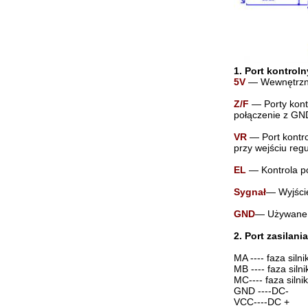
1. Port kontroln
5V
— Wewnętrzne 
Z/F
— Porty kont
połączenie z GND
VR
— Port kontr
przy wejściu reg
EL
— Kontrola po
Sygnał
— Wyjście
GND
— Używane d
2. Port zasilania
MA ---- faza silni
MB ---- faza silni
MC---- faza silni
GND ----DC-
VCC----DC +