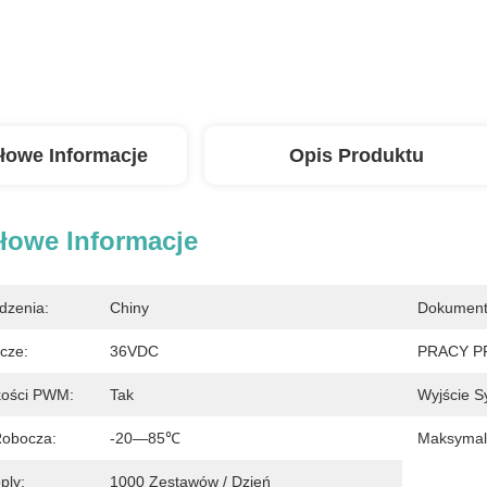
łowe Informacje
Opis Produktu
łowe Informacje
dzenia:
Chiny
Dokument
cze:
36VDC
PRACY P
kości PWM:
Tak
Wyjście S
Robocza:
-20—85℃
Maksymal
ply:
1000 Zestawów / Dzień