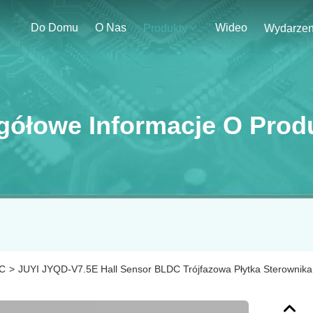
Do Domu
O Nas
Wideo
Produkty
gółowe Informacje O Prod
DC
>
JUYI JYQD-V7.5E Hall Sensor BLDC Trójfazowa Płytka Sterownika