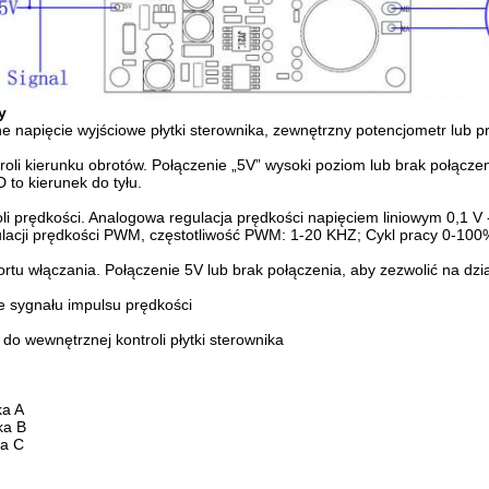
y
napięcie wyjściowe płytki sterownika, zewnętrzny potencjometr lub prz
roli kierunku obrotów. Połączenie „5V” wysoki poziom lub brak połączen
 to kierunek do tyłu.
oli prędkości. Analogowa regulacja prędkości napięciem liniowym 0,1 V
ulacji prędkości PWM, częstotliwość PWM: 1-20 KHZ; Cykl pracy 0-100
rtu włączania. Połączenie 5V lub brak połączenia, aby zezwolić na dzia
 sygnału impulsu prędkości
o wewnętrznej kontroli płytki sterownika
ka A
ka B
ka C