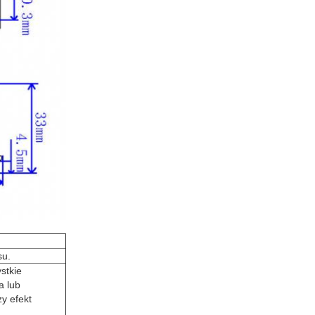
su.
stkie
a lub
zy efekt