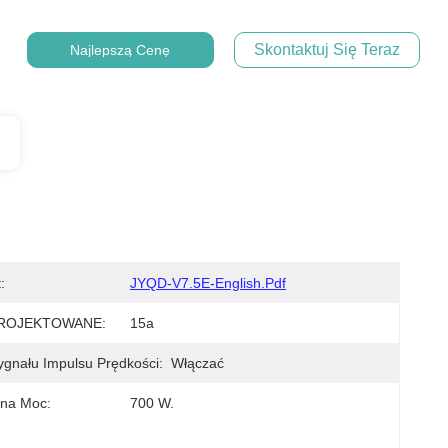
Skontaktuj Się Teraz
Najlepszą Cenę
:
JYQD-V7.5E-English.pdf
ROJEKTOWANE:
15a
ygnału Impulsu Prędkości:
Włączać
na Moc:
700 W.