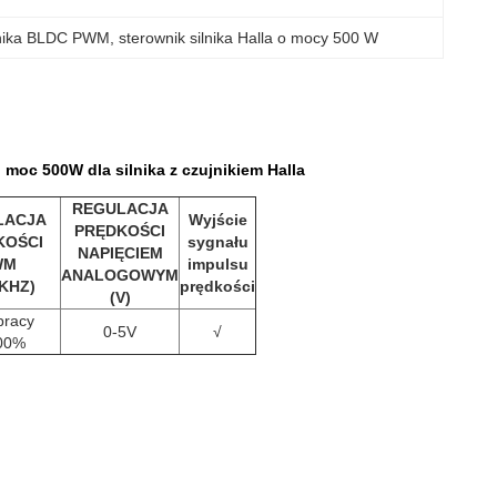
ilnika BLDC PWM
, 
sterownik silnika Halla o mocy 500 W
oc 500W dla silnika z czujnikiem Halla
REGULACJA
LACJA
Wyjście
PRĘDKOŚCI
KOŚCI
sygnału
NAPIĘCIEM
WM
impulsu
ANALOGOWYM
0KHZ)
prędkości
(V)
pracy
0-5V
√
00%