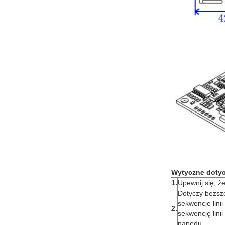
Wytyczne doty
1.
Upewnij się, ż
Dotyczy bezszc
sekwencje lini
2.
sekwencję linii
napędu.