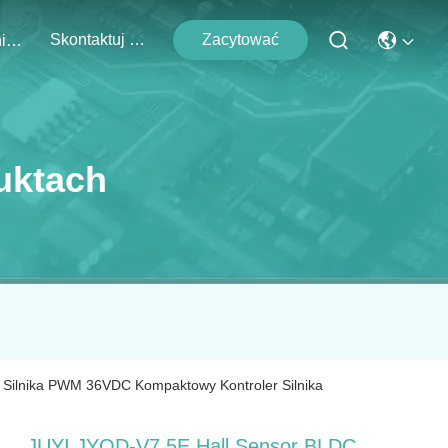
Skontaktuj Się Z Nami
Zacytować
Wydarzenia
uktach
 Silnika PWM 36VDC Kompaktowy Kontroler Silnika
JUYI JYQD-V7.5E Hall Sensor BLDC