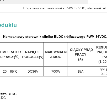
Trójfazowy sterownik silnika PWM 36VDC
, 
sterownik s
oduktu
Kompaktowy sterownik silnika BLDC trójfazowego PWM 36VDC, m
REGU
·
CIĄGŁY PRĄD
TEMPERATUR
NAPIĘCIE
MAKSYMALN
PRĘD
PRACY
A PRACY
(℃)
ROBOCZE
(
V
)
A MOC
P
(
A
)
(1-2
Cykl 
-20—85℃
DC36V
700W
15A
0-1
C
trza BLDC
LDC