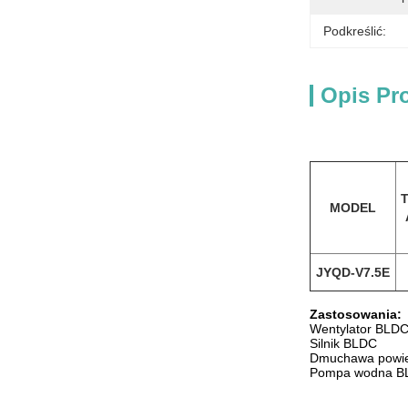
Podkreślić:
Opis Pr
MODEL
JYQD-V7.5E
Zastosowania:
Wentylator BLD
Silnik BLDC
Dmuchawa powie
Pompa wodna B