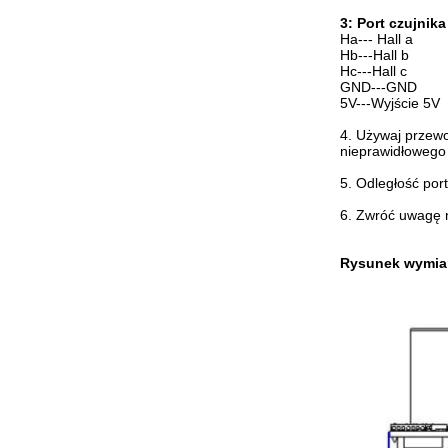
3: Port czujnika
Ha--- Hall a
Hb---Hall b
Hc---Hall c
GND---GND
5V---Wyjście 5V
4. Używaj przewo
nieprawidłowego 
5. Odległość por
6. Zwróć uwagę 
Rysunek wymia