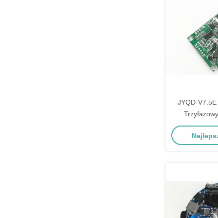
JYQD-V7.5E 
Trzyfazowy
Napędowy St
Najleps
Regulator