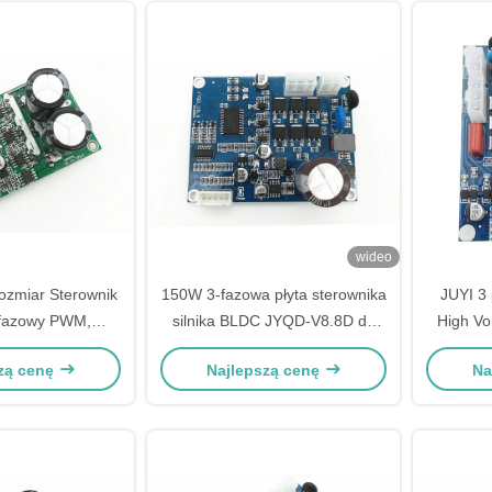
wideo
zmiar Sterownik
150W 3-fazowa płyta sterownika
JUYI 3
fazowy PWM,
silnika BLDC JYQD-V8.8D do
High Vo
ędkości 3-fazowy
bezczujnikowego silnika prądu
1A Wit
zą cenę
Najlepszą cenę
Na
t Driver
stałego
S