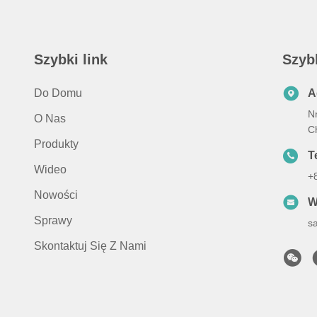
Szybki link
Szyb
Do Domu
A
Nr
O Nas
C
Produkty
Te
Wideo
+
Nowości
W
Sprawy
s
Skontaktuj Się Z Nami