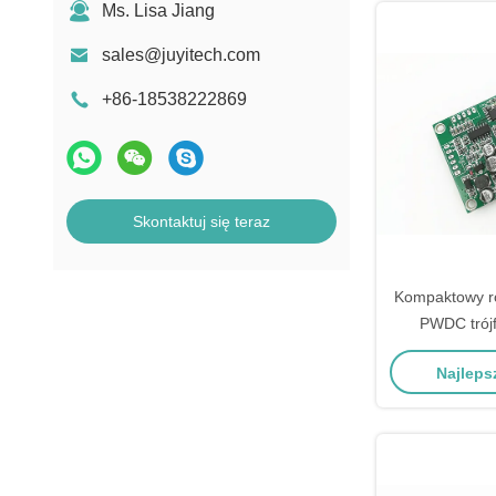
Ms. Lisa Jiang
sales@juyitech.com
+86-18538222869
Skontaktuj się teraz
Kompaktowy ro
PWDC trój
sterownik pr
Najleps
Mosfe