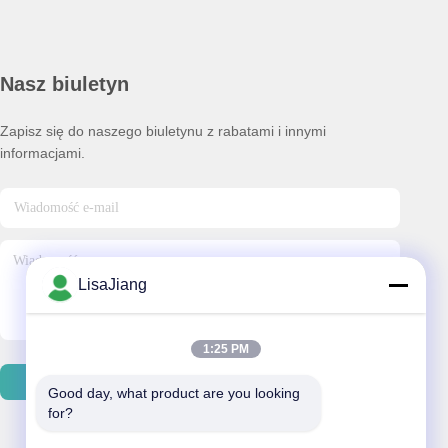
Nasz biuletyn
Zapisz się do naszego biuletynu z rabatami i innymi
informacjami.
LisaJiang
1:25 PM
Wysłać Email
Good day, what product are you looking 
for?