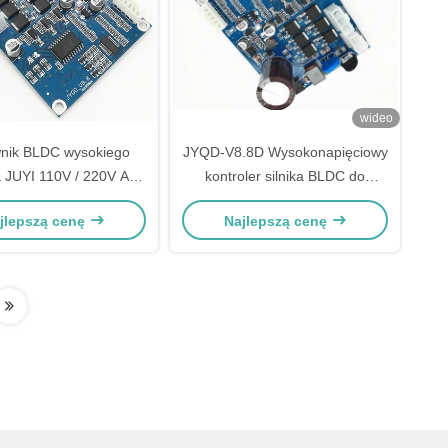
wideo
nik BLDC wysokiego
JYQD-V8.8D Wysokonapięciowy
a JUYI 110V / 220V AC
kontroler silnika BLDC do
77 * 60 * 28mm
bezszczotkowego wentylatora
jlepszą cenę
Najlepszą cenę
osiowego