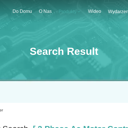
Do Domu
O Nas
Wideo
Produkty
Search Result
er