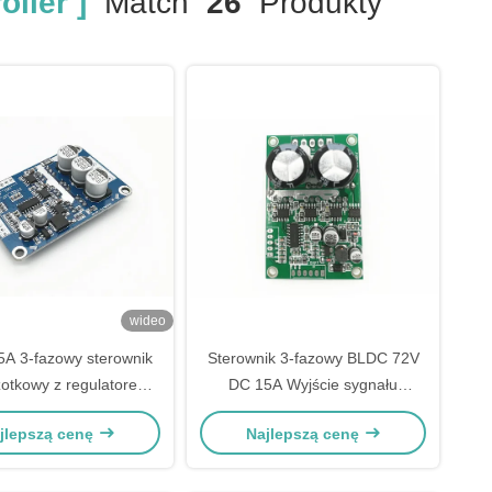
ller ]
Match
26
Produkty
wideo
A 3-fazowy sterownik
Sterownik 3-fazowy BLDC 72V
otkowy z regulatorem
DC 15A Wyjście sygnału
prędkości PWM
impulsu prądu prądu roboczego
jlepszą cenę
Najlepszą cenę