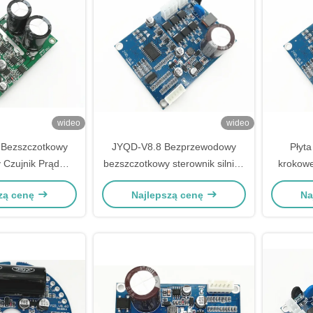
wideo
wideo
Bezszczotkowy
JYQD-V8.8 Bezprzewodowy
Płyta
 Czujnik Prąd
bezszczotkowy sterownik silnika
krokowe
erownik Silnika
DC, 3 fazy Bldc
płyt
zą cenę
Najlepszą cenę
Na
 PWM 36-72V
bezszc