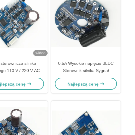
wideo
 sterownicza silnika
0.5A Wysokie napięcie BLDC
go 110 V / 220 V AC,
Sterownik silnika Sygnał
a sterująca silnika
prędkości impulsu wyjścia -20 -
jlepszą cenę
Najlepszą cenę
zotkowego wysokiego
85 ℃
napięcia bldc