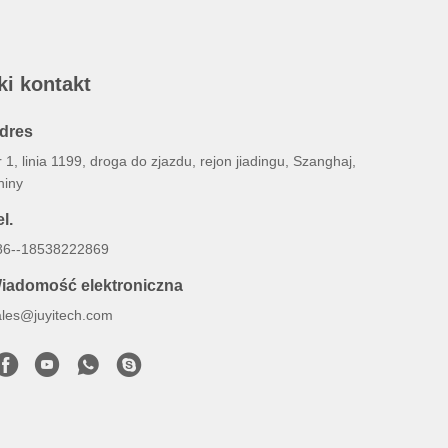
ki kontakt
dres
 1, linia 1199, droga do zjazdu, rejon jiadingu, Szanghaj,
hiny
l.
86--18538222869
iadomość elektroniczna
ales@juyitech.com