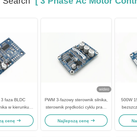
r Search
[ 3 Phase Ac Motor Contro
wideo
a 3 faza BLDC
PWM 3-fazowy sterownik silnika,
500W 15
lnika w kierunku
sterownik prędkości cyklu pracy
bezszcz
otowym
dla silnika bez szczotek prądu
zą cenę
Najlepszą cenę
Na
stałego