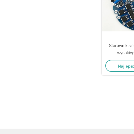
Sterownik si
wysokieg
bezszczotkowy
Najleps
stałego 