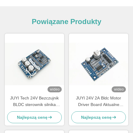
Powiązane Produkty
wideo
wideo
JUYI Tech 24V Bezczujnik
JUYI 24V 2A Bldc Motor
BLDC sterownik silnika
Driver Board Aktualne
sterownik silnika, Bldc
kontroler wentylatora o
Najlepszą cenę
Najlepszą cenę
sterownik deski dla
zmiennej prędkości z
dmuchawy odśrodkowej
czujnikiem temperatury