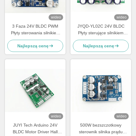
wideo
wideo
3 Faza 24V BLDC PWM
JYQD-YL02C 24V BLDC
Płyty sterowania silnikiem
Płyty sterujące silnikiem
częstotliwość 1-20KHZ Cykl
sterownika silnika dla silnika
Najlepszą cenę
Najlepszą cenę
pracy 0-100% sterownik
węzłowego / elektrycznego
silnika
deskorolki
wideo
wideo
JUYI Tech Arduino 24V
500W bezszczotkowy
BLDC Motor Driver Hall
sterownik silnika prądu