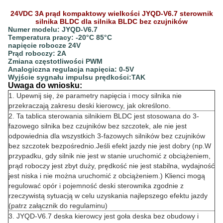
24VDC 3A prąd kompaktowy wielkości JYQD-V6.7 sterownik
silnika BLDC dla silnika BLDC bez czujników
Numer modelu: JYQD-V6.7
Temperatura pracy: -20°C 85°C
napięcie robocze 24V
Prąd roboczy: 2A
Zmiana częstotliwości PWM
Analogiczna regulacja napięcia: 0-5V
Wyjście sygnału impulsu prędkości:TAK
Uwaga do wniosku:
1. Upewnij się, że parametry napięcia i mocy silnika nie
przekraczają zakresu deski kierowcy, jak określono.
2. Ta tablica sterowania silnikiem BLDC jest stosowana do 3-
fazowego silnika bez czujników bez szczotek, ale nie jest
odpowiednia dla wszystkich 3-fazowych silników bez czujników
bez szczotek bezpośrednio.Jeśli efekt jazdy nie jest dobry (np.W
przypadku, gdy silnik nie jest w stanie uruchomić z obciążeniem,
prąd roboczy jest zbyt duży, prędkość nie jest stabilna, wydajność
jest niska i nie można uruchomić z obciążeniem.) Klienci mogą
regulować opór i pojemność deski sterownika zgodnie z
rzeczywistą sytuacją w celu uzyskania najlepszego efektu jazdy
(patrz załącznik do regulaminu)
3. JYQD-V6.7 deska kierowcy jest goła deska bez obudowy i