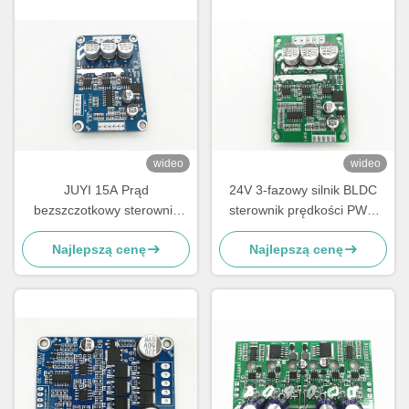
wideo
wideo
JUYI 15A Prąd
24V 3-fazowy silnik BLDC
bezszczotkowy sterownik
sterownik prędkości PWM
silnika, prostokąt
dla silnika bez czujników
Najlepszą cenę
Najlepszą cenę
bezszczotkowy sterownik
sterownik prędkości silnika
prędkości
Wydział sygnału
impulsowego -20 - 85°C