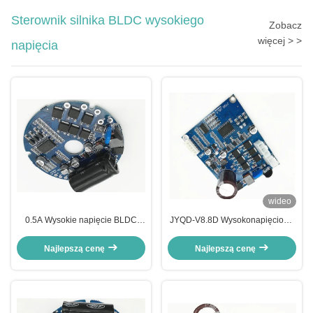
Sterownik silnika BLDC wysokiego
Zobacz
więcej > >
napięcia
wideo
0.5A Wysokie napięcie BLDC
JYQD-V8.8D Wysokonapięciowy
Sterownik silnika Sygnał
kontroler silnika BLDC do
prędkości impulsu wyjścia -20 -
bezszczotkowego wentylatora
Najlepszą cenę
Najlepszą cenę
85 ℃
osiowego