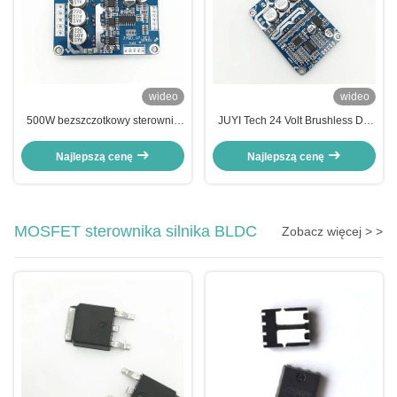
wideo
wideo
500W bezszczotkowy sterownik
JUYI Tech 24 Volt Brushless DC
silnika prądu stałego, Halla 24-
Motor Controller Panel
woltowy kontroler prędkości
sterowania silnikiem
Najlepszą cenę
Najlepszą cenę
silnika DC
MOSFET sterownika silnika BLDC
Zobacz więcej > >