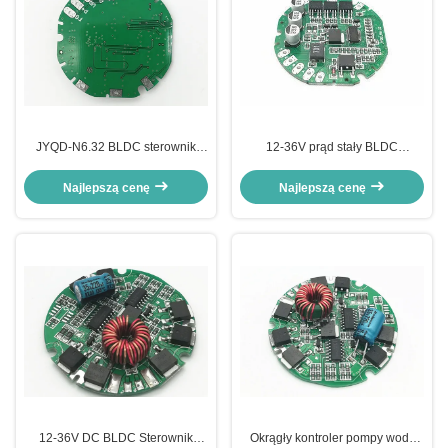
JYQD-N6.32 BLDC sterownik
12-36V prąd stały BLDC
pompy wodnej sterownik prądu
sterownik silnika pompy wodnej
prądu stałego sterownik
PWM częstotliwość 1-20KHZ cykl
Najlepszą cenę
Najlepszą cenę
prędkości silnika Prędkości
pracy 0-100%
sygnał impulsowy wyjście 3A
12-36V DC BLDC Sterownik
Okrągły kontroler pompy wody