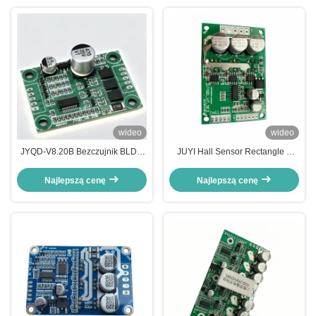
wideo
wideo
JYQD-V8.20B Bezczujnik BLDC
JUYI Hall Sensor Rectangle 3
Motor Driver Board Efektywny
Pahse bldc Motor Controller z
sterownik 5V-28V dla silników
wsparciem technicznym
Najlepszą cenę
Najlepszą cenę
bez szczotek z IC JY02A