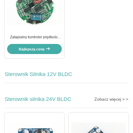
Zatapialny kontroler prędkości
pompy wody BLDC,
automatyczny regulator poziomu
Najlepszą cenę
wody JYQD-N1.1
Sterownik Silnika 12V BLDC
Sterownik silnika 24V BLDC
Zobacz więcej > >