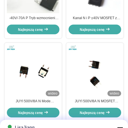
‐40V/‐70A P Tryb wzmocnienia
Kanał N i P ±40V MOSFET z
kanału Moc MOSFET JY4P7M do
szybką prędkością przełączania
obciążenia dużym prądem
dla sterowania silnikiem prądu
Najlepszą cenę
Najlepszą cenę
stałego
wideo
wideo
JUYI 500V/8A N Mode
JUYI 500V/8A N MOSFET
wzmocnienia kanału MOSFET
zasilania w trybie wzmocnienia
zasilania z szybkim
kanału
Najlepszą cenę
Najlepszą cenę
przełączaniem i odwrotnym
odzyskiwaniem ciała
LisaJiang