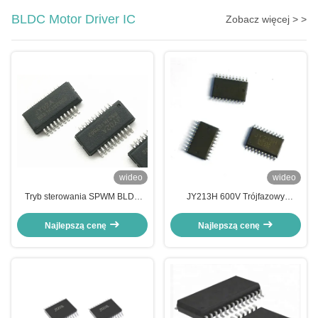
BLDC Motor Driver IC
Zobacz więcej > >
wideo
wideo
Tryb sterowania SPWM BLDC
JY213H 600V Trójfazowy
Motor Driver IC dla sterowania
sterownik bramy IC ∙ High-Speed
dwustronną N-kanałową
MOSFET & IGBT Driver dla 3-
Najlepszą cenę
Najlepszą cenę
prostokątem silnika
fazowego sterownika silnika bldc