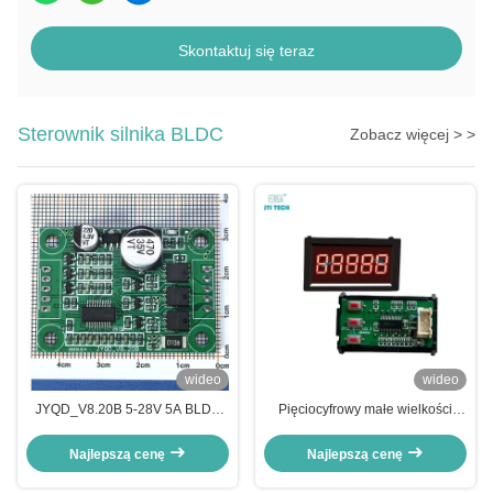
Skontaktuj się teraz
Sterownik silnika BLDC
Zobacz więcej > >
wideo
wideo
JYQD_V8.20B 5-28V 5A BLDC
Pięciocyfrowy małe wielkości
Płyty sterowania silnikiem.
sygnał pulsowy tachometr Juyi
DC bezszczotkowy moduł
Najlepszą cenę
Najlepszą cenę
wyświetlania prędkości kierowcy