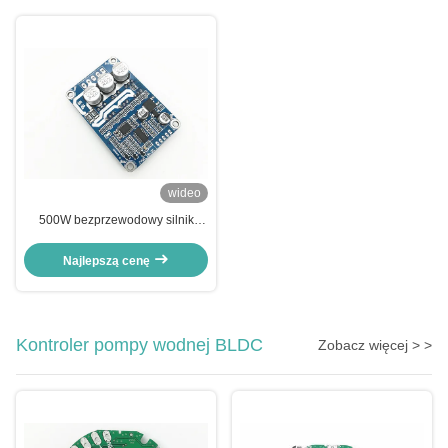
wideo
500W bezprzewodowy silnik
sterownik silnik kotroller dla
dmuchawy powietrza i szybkiego
Najlepszą cenę
wentylatora chłodzącego
Kontroler pompy wodnej BLDC
Zobacz więcej > >