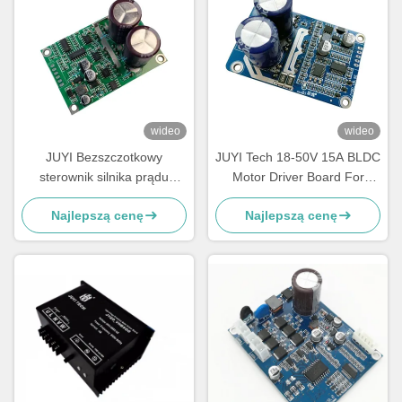
wideo
wideo
JUYI Bezszczotkowy
JUYI Tech 18-50V 15A BLDC
sterownik silnika prądu
Motor Driver Board For
stałego JYQD-V6.5E O.V /
Sensorless Brushless DC
Najlepszą cenę
Najlepszą cenę
L.V Ochrona PWM
Motor, DC Motor Controller
Częstotliwość 1-20KHZ