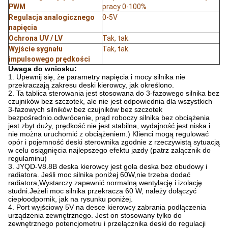
PWM
pracy 0-100%
Regulacja analogicznego
0-5V
napięcia
Ochrona UV / LV
Tak, tak.
Wyjście sygnału
Tak, tak.
impulsowego prędkości
Uwaga do wniosku:
1. Upewnij się, że parametry napięcia i mocy silnika nie
przekraczają zakresu deski kierowcy, jak określono.
2. Ta tablica sterowania jest stosowana do 3-fazowego silnika bez
czujników bez szczotek, ale nie jest odpowiednia dla wszystkich
3-fazowych silników bez czujników bez szczotek
bezpośrednio.odwrócenie, prąd roboczy silnika bez obciążenia
jest zbyt duży, prędkość nie jest stabilna, wydajność jest niska i
nie można uruchomić z obciążeniem.) Klienci mogą regulować
opór i pojemność deski sterownika zgodnie z rzeczywistą sytuacją
w celu osiągnięcia najlepszego efektu jazdy (patrz załącznik do
regulaminu)
3. JYQD-V8.8B deska kierowcy jest goła deska bez obudowy i
radiatora. Jeśli moc silnika poniżej 60W,nie trzeba dodać
radiatora,Wystarczy zapewnić normalną wentylację i izolację
studni.Jeżeli moc silnika przekracza 60 W, należy dołączyć
ciepłoodpornik, jak na rysunku poniżej.
4. Port wyjściowy 5V na desce kierowcy zabrania podłączenia
urządzenia zewnętrznego. Jest on stosowany tylko do
zewnętrznego potencjometru i przełącznika deski do regulacji