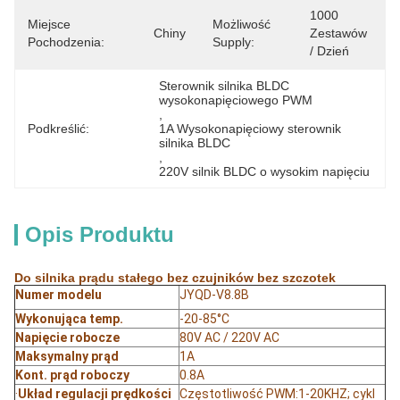
1000 
Miejsce
Możliwość
Chiny
Zestawów 
Pochodzenia:
Supply:
/ Dzień
Sterownik silnika BLDC 
wysokonapięciowego PWM
, 
Podkreślić:
1A Wysokonapięciowy sterownik 
silnika BLDC
, 
220V silnik BLDC o wysokim napięciu
Opis Produktu
Do silnika prądu stałego bez czujników bez szczotek
Numer modelu
JYQD-V8.8B
Wykonująca temp.
-20-85°C
Napięcie robocze
80V AC / 220V AC
Maksymalny prąd
1A
Kont. prąd roboczy
0.8A
·
Układ regulacji prędkości
Częstotliwość PWM:1-20KHZ; cykl