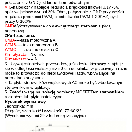
połączenie z GND jest kierunkiem odwrotnym.
VR
Analogiczny napięcie regulacja prędkości liniowej 0.1v -5V,
opór wejściowy wynosi 20K Ohm, połączenie z GND przy wejściu
regulacja prędkości PWM, częstotliwość PWM:1-20KHZ; cykl
pracy 0-100%
GND
Wykorzystywane do wewnętrznego sterowania płytą
napędową
2Port zasilania.
U/MA
----faza motoryczna A
W/MB
---- faza motoryczna B
W/MC
---- faza motoryczna C
Klimatyzator
- Nie, nie.
Klimatyzator
---- N
3. Używaj osłoniętych przewodów, jeśli deska kierowcy znajduje
się w odległości większej niż 50 cm od silnika, w przeciwnym razie
może to prowadzić do nieprawidłowej jazdy, wpływającej na
normalne korzystanie.
4.Ta płyta sterowników wejściowych AC może być wbudowanym
sterownikiem w aplikacji.
5. Zwróć uwagę na izolację pomiędzy MOSFETem sterownikiem
a ciepłem lub płytą instalacyjną.
Rysunek wymiarowy
Jednostka: mm
Długość, szerokość i wysokość: 77*60*22
(Wysokość wynosi 29 z kolumną izolacyjną)