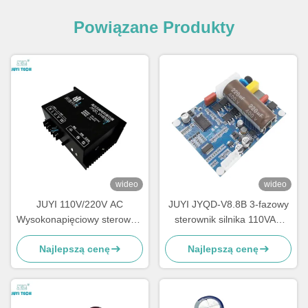
Powiązane Produkty
wideo
wideo
JUYI 110V/220V AC
JUYI JYQD-V8.8B 3-fazowy
Wysokonapięciowy sterownik
sterownik silnika 110VAC
silnika BLDC sterownik
/220VAC Input Sensorless
Najlepszą cenę
Najlepszą cenę
prędkości dla 3-fazowego
Bldc Driver Board
silnika bez szczotki