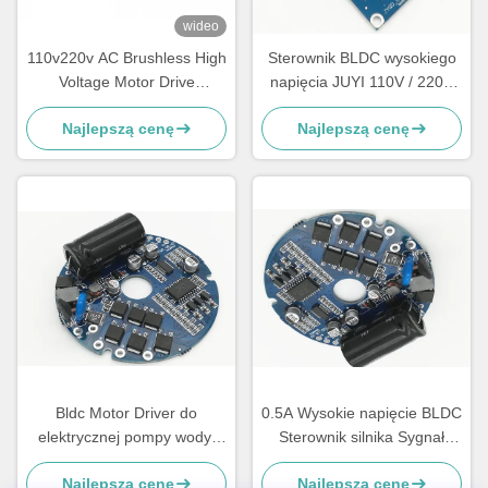
wideo
110v220v AC Brushless High
Sterownik BLDC wysokiego
Voltage Motor Drive
napięcia JUYI 110V / 220V
Controller Kompletna
AC 77 * 60 * 28mm
Najlepszą cenę
Najlepszą cenę
obudowa umożliwia
sterowanie z wielokrotną
ochroną 4A
Bldc Motor Driver do
0.5A Wysokie napięcie BLDC
elektrycznej pompy wody,
Sterownik silnika Sygnał
bezszczotkowy sterownik
prędkości impulsu wyjścia
Najlepszą cenę
Najlepszą cenę
0,5A bez czujnika
-20 - 85 ℃