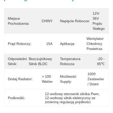
12V-
Miejsce
36V 
CHINY
Napięcie Robocze:
Pochodzenia:
Prądu 
Stałego
Wentylator 
Prąd Roboczy:
15A
Aplikacja:
Chłodnicy 
Powietrza
Odpowiedni
Bezczujnikowy 
Temperatura
-20 - 
Silnik:
Silnik BLDC
Robocza:
85℃
1000 
> 100 
Możliwość
Dodaj Radiator:
Zestawów 
Watów
Supply:
/ Dzień
12-woltowy sterownik silnika Pwm
, 
Podkreślić:
12-woltowy silnik elektryczny ze 
zmienną regulacją prędkości