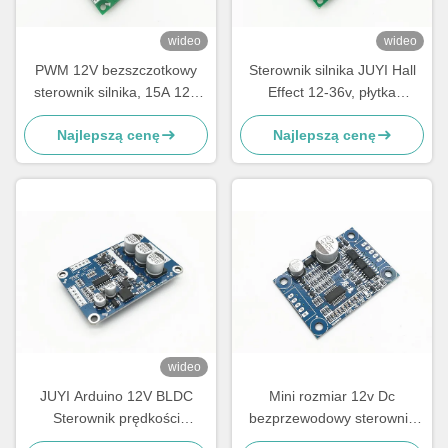
wideo
wideo
PWM 12V bezszczotkowy
Sterownik silnika JUYI Hall
sterownik silnika, 15A 12V
Effect 12-36v, płytka
regulator silnika prądu
drukowana sterownika
Najlepszą cenę
Najlepszą cenę
stałego -20 - 85°C Cykl
silnika BLDC JYQD-V7.3E2
pracy 0-100%
wideo
JUYI Arduino 12V BLDC
Mini rozmiar 12v Dc
Sterownik prędkości
bezprzewodowy sterownik
sterowania sygnałem
prędkości silnika 3 fazy Bldc