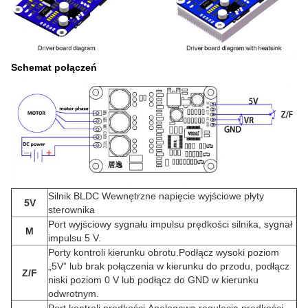
Schemat połączeń
Silnik BLDC Wewnętrzne napięcie wyjściowe płyty
5V
sterownika
Port wyjściowy sygnału impulsu prędkości silnika, sygnał
M
impulsu 5 V.
Porty kontroli kierunku obrotu.Podłącz wysoki poziom
„5V” lub brak połączenia w kierunku do przodu, podłącz
Z/F
niski poziom 0 V lub podłącz do GND w kierunku
odwrotnym.
Port kontroli prędkości.Analogowa regulacja prędkości