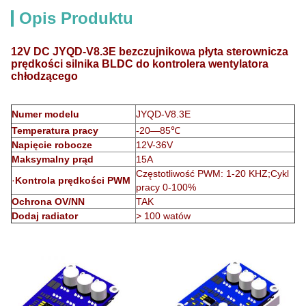
Opis Produktu
12V DC JYQD-V8.3E bezczujnikowa płyta sterownicza
prędkości silnika BLDC do kontrolera wentylatora
chłodzącego
Numer modelu
JYQD-V8.3E
Temperatura pracy
-20—85℃
Napięcie robocze
12V-36V
Maksymalny prąd
15A
Częstotliwość PWM: 1-20 KHZ;Cykl
·
Kontrola prędkości PWM
pracy 0-100%
Ochrona OV/NN
TAK
Dodaj radiator
> 100 watów