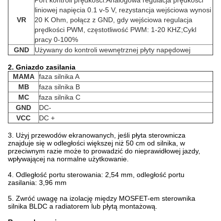
liniowej napięcia 0.1 v-5 V, rezystancja wejściowa wynosi
VR
20 K Ohm, połącz z GND, gdy wejściowa regulacja
prędkości PWM, częstotliwość PWM: 1-20 KHZ;Cykl
pracy 0-100%
GND
Używany do kontroli wewnętrznej płyty napędowej
2. Gniazdo zasilania
MAMA
faza silnika A
MB
faza silnika B
MC
faza silnika C
GND
DC-
VCC
DC +
3. Użyj przewodów ekranowanych, jeśli płyta sterownicza
znajduje się w odległości większej niż 50 cm od silnika, w
przeciwnym razie może to prowadzić do nieprawidłowej jazdy,
wpływającej na normalne użytkowanie.
4. Odległość portu sterowania: 2,54 mm, odległość portu
zasilania: 3,96 mm
5. Zwróć uwagę na izolację między MOSFET-em sterownika
silnika BLDC a radiatorem lub płytą montażową.