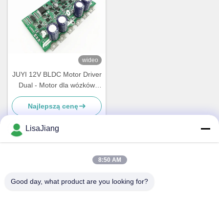
wideo
JUYI 12V BLDC Motor Driver
Dual - Motor dla wózków
inwalidzkich / Skuter
Najlepszą cenę
elektryczny,Płyty sterowania
prędkością silnika
LisaJiang
Szybki kontakt
8:50 AM
Good day, what product are you looking for?
Adres
Nr 1, linia 1199, droga do zjazdu, rejon jiadingu, Szanghaj,
Chiny