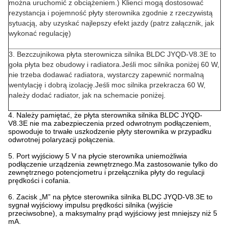
można uruchomić z obciążeniem.) Klienci mogą dostosować
rezystancja i pojemność płyty sterownika zgodnie z rzeczywistą
sytuacją, aby uzyskać najlepszy efekt jazdy (patrz załącznik, jak
wykonać regulację)
3. Bezczujnikowa płyta sterownicza silnika BLDC JYQD-V8.3E to
goła płyta bez obudowy i radiatora.Jeśli moc silnika poniżej 60 W,
nie trzeba dodawać radiatora, wystarczy zapewnić normalną
wentylację i dobrą izolację.Jeśli moc silnika przekracza 60 W,
należy dodać radiator, jak na schemacie poniżej.
4. Należy pamiętać, że płyta sterownika silnika BLDC JYQD-
V8.3E nie ma zabezpieczenia przed odwrotnym podłączeniem,
spowoduje to trwałe uszkodzenie płyty sterownika w przypadku
odwrotnej polaryzacji połączenia.
5. Port wyjściowy 5 V na płycie sterownika uniemożliwia
podłączenie urządzenia zewnętrznego.Ma zastosowanie tylko do
zewnętrznego potencjometru i przełącznika płyty do regulacji
prędkości i cofania.
6. Zacisk „M” na płytce sterownika silnika BLDC JYQD-V8.3E to
sygnał wyjściowy impulsu prędkości silnika (wyjście
przeciwsobne), a maksymalny prąd wyjściowy jest mniejszy niż 5
mA.