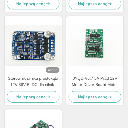
Najlepszą cenę
Najlepszą cenę
impulsowym Wyjście cyklu
Cykl pracy kierowcy silnika
pracy 0-100% sterownik
0-100%
silnika
wideo
Sterownik silnika prostokąta
JYQD-V6.7 3A Prąd 12V
12V 36V BLDC dla silnika
Motor Driver Board Motor
prądu stałego bez czujników
Controller PWM Control For
Najlepszą cenę
Najlepszą cenę
opartego na sterowniku
Sensorless BLDC Motor
prędkości IC JY02A