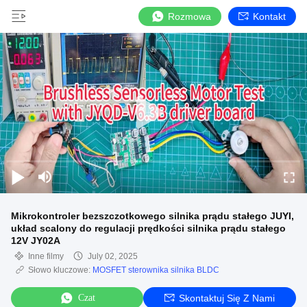
Rozmowa
Kontakt
Mikrokontroler bezszczotkowego silnika prądu stałego JUYI,
układ scalony do regulacji prędkości silnika prądu stałego
12V JY02A
Inne filmy
July 02, 2025
Słowo kluczowe:
MOSFET sterownika silnika BLDC
Czat
Skontaktuj Się Z Nami