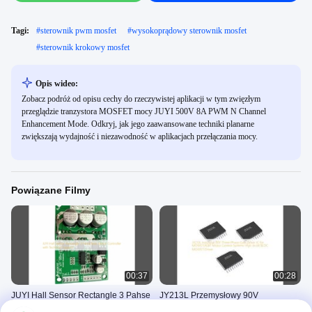
Tagi:
#
sterownik pwm mosfet
#
wysokoprądowy sterownik mosfet
#
sterownik krokowy mosfet
Opis wideo:
Zobacz podróż od opisu cechy do rzeczywistej aplikacji w tym zwięzłym
przeglądzie tranzystora MOSFET mocy JUYI 500V 8A PWM N Channel
Enhancement Mode. Odkryj, jak jego zaawansowane techniki planarne
zwiększają wydajność i niezawodność w aplikacjach przełączania mocy.
Powiązane Filmy
00:37
00:28
JUYI Hall Sensor Rectangle 3 Pahse
JY213L Przemysłowy 90V
bldc Motor Controller z wsparciem
Trójfazowy Sterownik Bramki IC dla