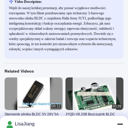
Video Description:
Wejdź do naszej krótkiej prezentacji, aby poznać wyjątkowe możliwości
rozwiązania. W tym filmie przedstawiamy opis techniczny 3-fazowego
sterownika silnika BLDC z czujnikiem Halla firmy JUYI, podkreślając jego
inteligentną konstrukcję i funkcje oszczędzania energii. Zobaczysz, jak nasz
wyspecjalizowany układ scalony sterujący zapewnia elastyczność, stabilność i
opłacalność w różnorodnych zastosowaniach przemysłowych. Dowiedz się o
wiedzy specjalistycznej w zakresie badań i rozwoju oraz wsparciu technicznym,
które sprawiają, że ten kontroler jest niezawodnym wyborem dla motoryzacji,
robotyki, wojska i innych wymagających sektorów.
Related Videos
00:12
00:26
Sterownik silnika BLDC 5V 28V 5A
JYQD-V8.20B Bezczujnik BLDC
Sterowanie bezczujnikowe
Motor Driver Board Efektywny
LisaJiang
sterownik 5V-28V dla silników bez
Sterownik Silnika Bldc
Sterownik Silnika Bldc